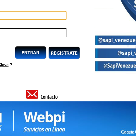
Clave
?